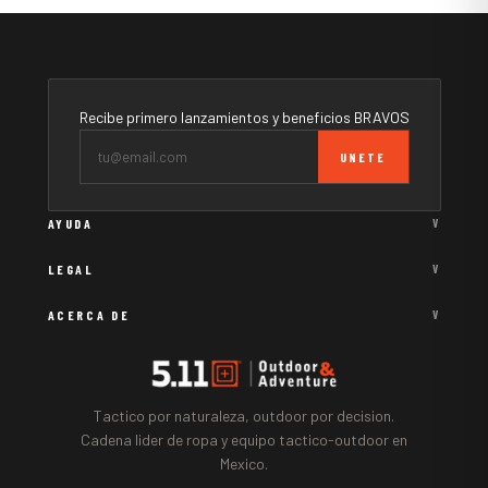
Recibe primero lanzamientos y beneficios BRAVOS
UNETE
AYUDA
V
LEGAL
V
ACERCA DE
V
Tactico por naturaleza, outdoor por decision.
Cadena lider de ropa y equipo tactico-outdoor en
Mexico.