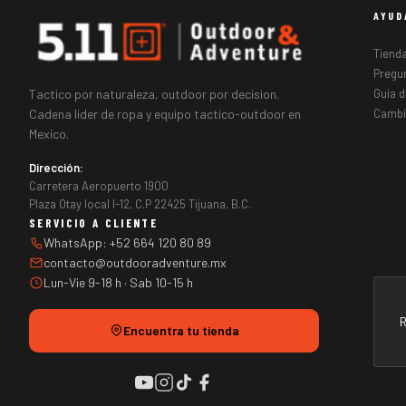
AYUD
Tiend
Pregu
Tactico por naturaleza, outdoor por decision.
Guia d
Cadena lider de ropa y equipo tactico-outdoor en
Cambi
Mexico.
Dirección:
Carretera Aeropuerto 1900
Plaza Otay local I-12, C.P 22425 Tijuana, B.C.
SERVICIO A CLIENTE
WhatsApp: +52 664 120 80 89
contacto@outdooradventure.mx
Lun-Vie 9-18 h · Sab 10-15 h
R
Encuentra tu tienda