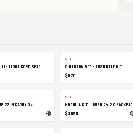
FOBUS
BIANCHI
WALLIS
FR
HOLSTERS
HOLSTERS
OUTDOOR
U
MIGUEL
TACT SQUAD
TAC FORCE
CABALLERO
TACTICAL
BLADES
PROTECCIÓN
VER TODAS LAS MARCAS →
5.11
11 - LIGHT CORD BEAD
CINTURÓN 5.11 - RUSH BELT KIT
$570
5.11
UP 22 IN CARRY ON
MOCHILA 5.11 - RUSH 24 2.0 BACKPA
$3690