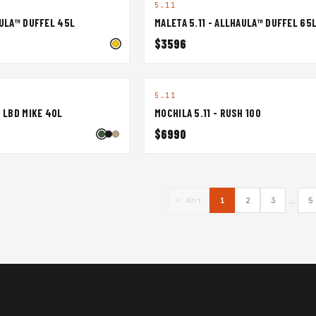
5.11
AULA™ DUFFEL 45L
MALETA 5.11 - ALLHAULA™ DUFFEL 65
$3596
5.11
H LBD MIKE 40L
MOCHILA 5.11 - RUSH 100
$6990
...
< Ant
1
2
3
5