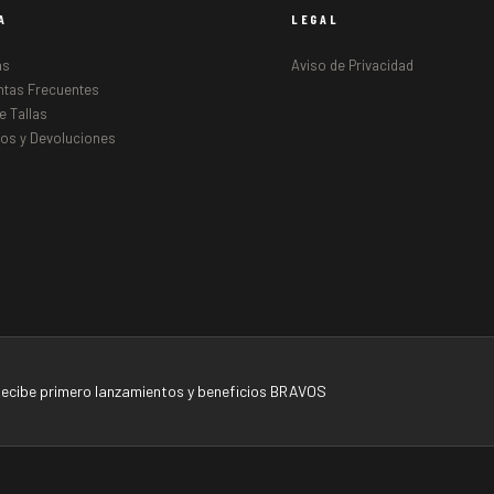
A
LEGAL
as
Aviso de Privacidad
ntas Frecuentes
e Tallas
os y Devoluciones
ecibe primero lanzamientos y beneficios BRAVOS