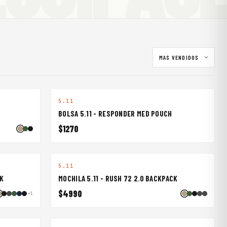
CLUB
IXAN
BRAVOS
RBAN
Atento a los próximos hikes
5.11
BOLSA 5.11 - RESPONDER MED POUCH
$1270
5.11
CK
MOCHILA 5.11 - RUSH 72 2.0 BACKPACK
$4990
+1