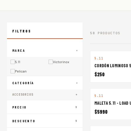
EQUIPAJE
CALZADO
SALUD
VER TODO PARA ACCESORIOS →
GORRAS
PLAYERAS
K9 PERROS
LENTES 5.11
LENTES OAKLEY
FILTROS
58 PRODUCTOS
MARCA
^
5.11
5.11
Victorinox
CORDÓN LUMINOSO 5.
Pelican
$250
CATEGORÍA
^
ACCESORIOS
+
5.11
MALETA 5.11 - LOAD 
PRECIO
V
$5990
DESCUENTO
V