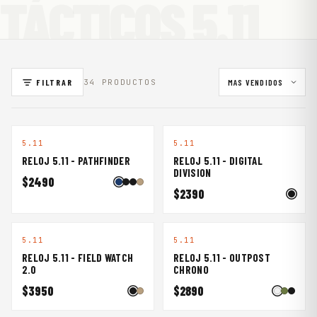
TÁCTICOS 5.11
VER TODO PARA CALZADO →
OPIN
PELIC
ROTH
STAN
EL
AN
CO
LEY
Parches
NAVAJA
ESTUCH
MILITA
HIDRAT
S
ES
R
ACIÓN
PT-R 2026
TAC
TACT
VICT
WALLI
FORC
SQUA
ORIN
S
E
D
OX
OUTDOO
Salud
CUCHIL
TÁCTIC
R
EDC
LERÍA
O
FILTRAR
34 PRODUCTOS
Seguridad
VER TODAS LAS MARCAS
→
VER TODO PARA ACCESORIOS →
5.11
5.11
RELOJ 5.11 - PATHFINDER
RELOJ 5.11 - DIGITAL
DIVISION
$2490
$2390
5.11
5.11
RELOJ 5.11 - FIELD WATCH
RELOJ 5.11 - OUTPOST
2.0
CHRONO
$3950
$2890