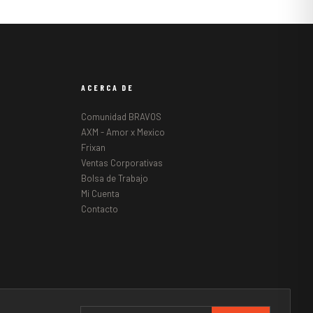
ACERCA DE
Comunidad BRAVOS
AXM - Amor x Mexico
Frixan
Ventas Corporativas
Bolsa de Trabajo
Mi Cuenta
Contacto