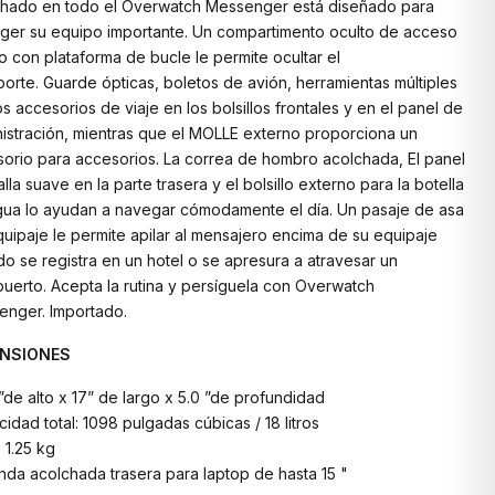
chado en todo el Overwatch Messenger está diseñado para
ger su equipo importante. Un compartimento oculto de acceso
o con plataforma de bucle le permite ocultar el
porte. Guarde ópticas, boletos de avión, herramientas múltiples
os accesorios de viaje en los bolsillos frontales y en el panel de
istración, mientras que el MOLLE externo proporciona un
orio para accesorios. La correa de hombro acolchada, El panel
lla suave en la parte trasera y el bolsillo externo para la botella
ua lo ayudan a navegar cómodamente el día. Un pasaje de asa
uipaje le permite apilar al mensajero encima de su equipaje
o se registra en un hotel o se apresura a atravesar un
uerto. Acepta la rutina y persíguela con Overwatch
nger. Importado.
ENSIONES
 ”de alto x 17” de largo x 5.0 ”de profundidad
idad total: 1098 pulgadas cúbicas / 18 litros
 1.25 kg
nda acolchada trasera para laptop de hasta 15 "