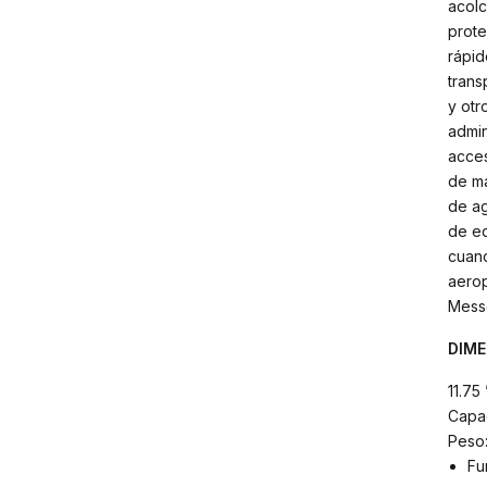
acol
prote
rápid
trans
y otr
admin
acces
de ma
de ag
de eq
cuand
aerop
Messe
DIM
11.75
Capac
Peso:
Fu