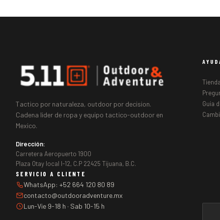
AYUD
Tiend
Pregu
Tactico por naturaleza, outdoor por decision.
Guia d
Cadena lider de ropa y equipo tactico-outdoor en
Cambi
Mexico.
Dirección:
Carretera Aeropuerto 1900
Plaza Otay local I-12, C.P 22425 Tijuana, B.C.
SERVICIO A CLIENTE
WhatsApp: +52 664 120 80 89
contacto@outdooradventure.mx
Lun-Vie 9-18 h · Sab 10-15 h