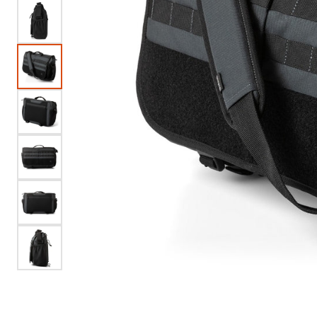
EQUIPAJE
CALZADO
SALUD
VER TODO PARA ACCESORIOS →
GORRAS
PLAYERAS
K9 PERROS
LENTES 5.11
LENTES OAKLEY