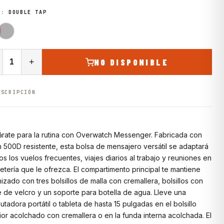
CLUB
IXAN
R:
DOUBLE TAP
BRAVOS
RBAN
Atento a los próximos hikes
+
NO DISPONIBLE
ESCRIPCIÓN
rate para la rutina con Overwatch Messenger. Fabricada con
n 500D resistente, esta bolsa de mensajero versátil se adaptará
os los vuelos frecuentes, viajes diarios al trabajo y reuniones en
fetería que le ofrezca. El compartimento principal te mantiene
izado con tres bolsillos de malla con cremallera, bolsillos con
e de velcro y un soporte para botella de agua. Lleve una
tadora portátil o tableta de hasta 15 pulgadas en el bolsillo
ior acolchado con cremallera o en la funda interna acolchada. El