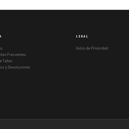
A
LEGAL
as
Aviso de Privacidad
ntas Frecuentes
e Tallas
os y Devoluciones