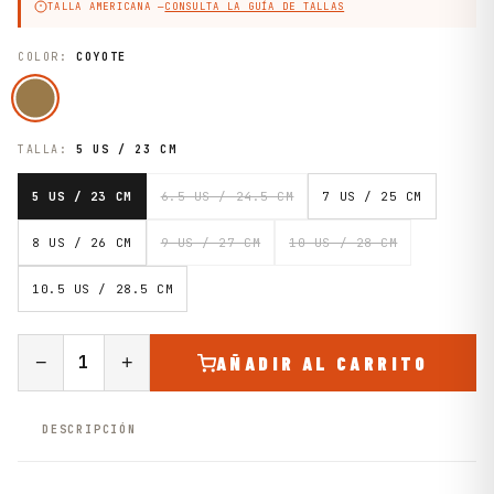
TALLA AMERICANA —
CONSULTA LA GUÍA DE TALLAS
COLOR:
COYOTE
TALLA:
5 US / 23 CM
5 US / 23 CM
6.5 US / 24.5 CM
7 US / 25 CM
8 US / 26 CM
9 US / 27 CM
10 US / 28 CM
10.5 US / 28.5 CM
−
+
AÑADIR AL CARRITO
DESCRIPCIÓN